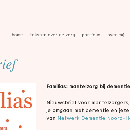
home
teksten over de zorg
portfolio
over mij
ief
Familias: mantelzorg bij dementi
Nieuwsbrief voor mantelzorgers,
je omgaan met dementie en jeze
van
Netwerk Dementie Noord-H