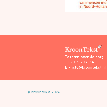
Teksten over de zorg
T
020 737 06 64
E
krista@kroontekst.nl
© kroontekst 2026