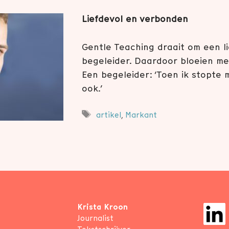
Liefdevol en verbonden
Gentle Teaching draait om een li
begeleider. Daardoor bloeien me
Een begeleider: ‘Toen ik stopte 
ook.’
Tags
artikel
,
Markant
Krista Kroon
Journalist