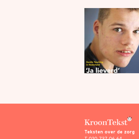
Teksten over de zorg
T
020 737 06 64