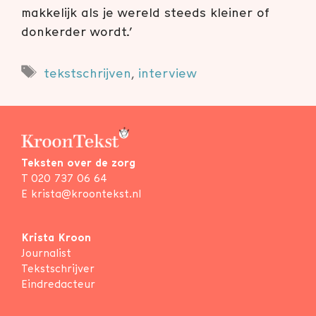
makkelijk als je wereld steeds kleiner of
donkerder wordt.’
Tags
tekstschrijven
,
interview
Teksten over de zorg
T
020 737 06 64
E
krista@kroontekst.nl
Krista Kroon
Journalist
Tekstschrijver
Eindredacteur